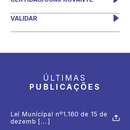
VALIDAR
WEBMAIL
ÚLTIMAS
Preencha o formulário com os
PUBLICAÇÕES
seus dados para acessar o seu e-
mail.
Lei Municipal nº1.160 de 15 de
dezemb [...]
Tem lâmpada queimada na