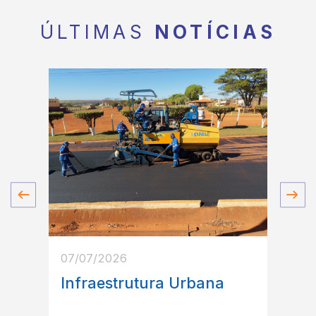
ÚLTIMAS
NOTÍCIAS
07/07/2026
07/07
ma
Infraestrutura Urbana
Proj